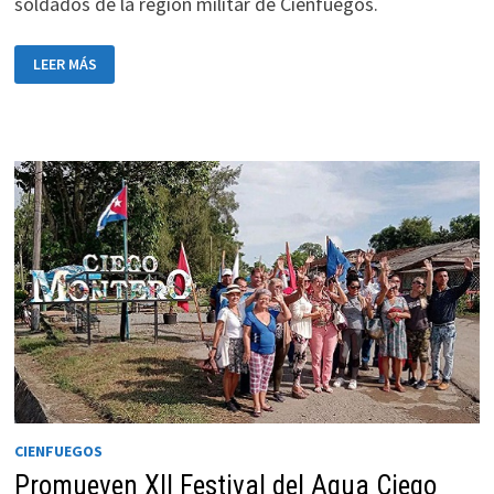
soldados de la región militar de Cienfuegos.
LICENCIAN
LEER MÁS
A
JÓVENES
DEL
SERVICIO
MILITAR
EN
CIENFUEGOS
CIENFUEGOS
Promueven XII Festival del Agua Ciego