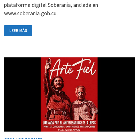
plataforma digital Soberanía, anclada en
www.soberania.gob.cu.
FACILITAN
LEER MÁS
SOLICITUD
DE
PROTECCIÓN
SOCIAL
EN
LÍNEA
MEDIANTE
LA
PLATAFORMA
SOBERANÍA