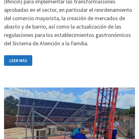
(Mincin) para implementar las transformaciones
aprobadas en el sector, en particular el reordenamiento
del comercio mayorista, la creación de mercados de
abasto y de barrio, así como la actualización de las
regulaciones para los establecimientos gastronómicos
del Sistema de Atención a la Familia.
PUBLICAN
LEER MÁS
NUEVAS
NORMAS
PARA
EL
REORDENAMIENTO
DEL
COMERCIO