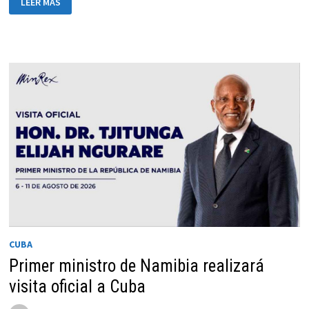
LEER MÁS
ALERTA
SOBRE
DOCTRINA
MILITAR
DE
DOMINACIÓN
DE
EEUU
CUBA
Primer ministro de Namibia realizará
visita oficial a Cuba