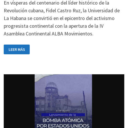
En vísperas del centenario del líder histórico de la
Revolución cubana, Fidel Castro Ruz, la Universidad de
La Habana se convirtió en el epicentro del activismo
progresista continental con la apertura de la IV
Asamblea Continental ALBA Movimientos.
DÍAZ-
LEER MÁS
CANEL
PARTICIPA
EN
LA
IV
ASAMBLEA
CONTINENTAL
ALBA
MOVIMIENTOS
EN
LA
HABANA