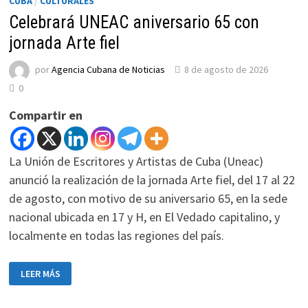
CUBA
/
CULTURALES
Celebrará UNEAC aniversario 65 con
jornada Arte fiel
por
Agencia Cubana de Noticias
8 de agosto de 2026
0
Compartir en
La Unión de Escritores y Artistas de Cuba (Uneac)
anunció la realización de la jornada Arte fiel, del 17 al 22
de agosto, con motivo de su aniversario 65, en la sede
nacional ubicada en 17 y H, en El Vedado capitalino, y
localmente en todas las regiones del país.
CELEBRARÁ
LEER MÁS
UNEAC
ANIVERSARIO
65
CON