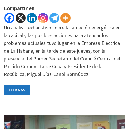
Compartir en
Un análisis exhaustivo sobre la situación energética en
la capital y las posibles acciones para atenuar los
problemas actuales tuvo lugar en la Empresa Eléctrica
de La Habana, en la tarde de este jueves, con la
presencia del Primer Secretario del Comité Central del
Partido Comunista de Cuba y Presidente de la
República, Miguel Díaz-Canel Bermúdez.
DÍAZ-
LEER MÁS
CANEL
VISITÓ
LA
EMPRESA
ELÉCTRICA
DE
LA
HABANA
Y
OTROS