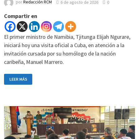
por
Redacción RCM
6 de agosto de 2026
0
Compartir en
El primer ministro de Namibia, Tjitunga Elijah Ngurare,
iniciará hoy una visita oficial a Cuba, en atención a la
invitación cursada por su homólogo de la nación
caribeña, Manuel Marrero.
PRIMER
LEER MÁS
MINISTRO
DE
NAMIBIA
REALIZARÁ
VISITA
OFICIAL
A
CUBA