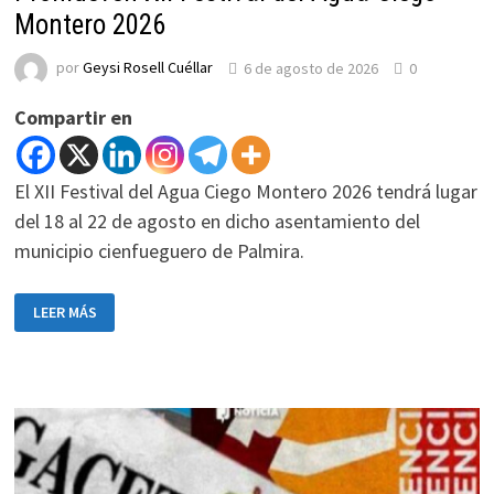
Montero 2026
por
Geysi Rosell Cuéllar
6 de agosto de 2026
0
Compartir en
El XII Festival del Agua Ciego Montero 2026 tendrá lugar
del 18 al 22 de agosto en dicho asentamiento del
municipio cienfueguero de Palmira.
PROMUEVEN
LEER MÁS
XII
FESTIVAL
DEL
AGUA
CIEGO
MONTERO
2026